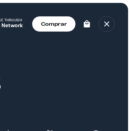
SE THROUGH
 Network
s